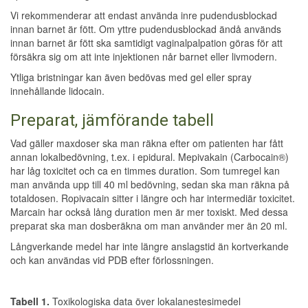
Vi rekommenderar att endast använda inre pudendusblockad
innan barnet är fött. Om yttre pudendusblockad ändå används
innan barnet är fött ska samtidigt vaginalpalpation göras för att
försäkra sig om att inte injektionen når barnet eller livmodern.
Ytliga bristningar kan även bedövas med gel eller spray
innehållande lidocain.
Preparat, jämförande tabell
Vad gäller maxdoser ska man räkna efter om patienten har fått
annan lokalbedövning, t.ex. i epidural. Mepivakain (Carbocain®)
har låg toxicitet och ca en timmes duration. Som tumregel kan
man använda upp till 40 ml bedövning, sedan ska man räkna på
totaldosen. Ropivacain sitter i längre och har intermediär toxicitet.
Marcain har också lång duration men är mer toxiskt. Med dessa
preparat ska man dosberäkna om man använder mer än 20 ml.
Långverkande medel har inte längre anslagstid än kortverkande
och kan användas vid PDB efter förlossningen.
Tabell 1.
Toxikologiska data över lokalanestesimedel