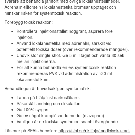
svårare att behandla jämfört med övriga lokalanestesimedel.
Adrenalin-tillförseln i lokalanestetika bromsar upptaget och
minskar risken för systemtoxisk reaktion.
Förebygg toxisk reaktion:
Kontrollera injektionsstället noggrant, aspirera före
injektion.
Använd lokalanestetika med adrenalin, särskilt vid
potentiellt toxiska doser (över rekommenderade mängder).
Undvik stor single-shot. Ge 5 ml i taget och vänta 30 sek
mellan injektionerna.
För att kunna behandla en ev. systemtoxisk reaktion
rekommenderas PVK vid administration av >20 ml
lokalanestetikum.
Behandlingen är huvudsakligen symtomatisk:
Larma på hjälp inkl narkosläkare.
Säkerställ andning och cirkulation.
Ge 100% syrgas.
Ge ev något kramplösande medel (diazepam).
Vanligen är de toxiska symtomen snabbt övergående.
Läs mer på SFAIs hemsida:
https://sfai.se/riktlinje/medicinska-rad-