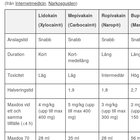
(från
Internetmedicin
,
Narkosguiden
)
Lidokain
Mepivakain
Ropivakain
Bup
(Xylocain®)
(Carbocain®)
(Narop®)
(Ma
Anslagstid
Snabb
Snabb
Snabb
Sna
Duration
Kort
Kort-
Lång
Lån
medellång
Toxicitet
Låg
Låg
Intermediär
Hög
Halveringstid
1,9
1,8
2,7
Maxdos vid
4 mg/kg
5 mg/kg (upp
3 mg/kg
2 m
ett och
(upp till max
till max 400
(upp till max
(upp
samma
400 mg)
mg)
300 mg)
150
tillfälle (<4 h)
Maxdos 70
28 ml
35 ml
28 ml
56 m