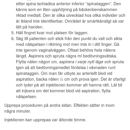
sitter spina ischiadica anterior inferior ”spinataggen”. Den
känns som en liten upphöjning på bäckenbenskammen
riktad medialt. Den är olika utvecklad hos olika individer och
är ibland inte identifierbar. Området är smärtkänsligt så var
lätt på handen.
Håll fingret kvar mot platsen för taggen.
Säg till patienten och stick från den punkt du valt och sikta
med nålspetsen i riktning mot men inte in i ditt finger. Gå
inte igenom vaginalväggen. Oftast behövs hela nålens
längd. Aspirera och spruta några ml bedövningsvätska.
Flytta nålen någon cm,
aspirera i varje nytt läge
och spruta
igen så att bedövningsmedlet fördelas i vävnaden runt
spinataggen. Om man får utbyte av arteriellt blod vid
aspiration, backa nålen ½ cm och prova igen. Det är ofarligt
och tyder på att injektionen kommer att hamna rätt. Låt bli
att injicera om det kommer blod vid aspiration, flytta
nålspetsen.
Upprepa proceduren på andra sidan. Effekten sätter in inom
några minuter.
Injektionen kan upprepas var åttonde timme.