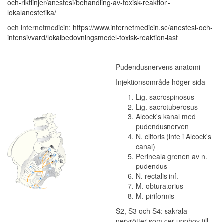
och-riktlinjer/anestesi/behandling-av-toxisk-reaktion-
lokalanestetika/
och internetmedicin:
https://www.internetmedicin.se/anestesi-och-
intensivvard/lokalbedovningsmedel-toxisk-reaktion-last
Pudendusnervens anatomi
Injektionsområde höger sida
Lig. sacrospinosus
Lig. sacrotuberosus
Alcock's kanal med
pudendusnerven
N. clitoris (inte i Alcock's
canal)
Perineala grenen av n.
pudendus
N. rectalis inf.
M. obturatorius
M. piriformis
S2, S3 och S4: sakrala
nervrötter som ger upphov till