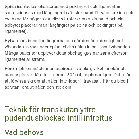
Spina ischiadica lokaliseras med pekfingret och ligamentum
sacrospinosus med långfingret (vänster hand för vänster sida och
byt hand för höger sida eller så roterar man sin hand och vid
sidbytet placerar man långfingret på spina och pekfingret på
ligamentet).
Hylsan förs in mellan fingrarna och när den är ordentligt mot
vävnaden, strax under spina, sticks nålen in ca 1 cm i vävnaden.
Många patienter upplever detta obehagligt/smärtsamt eftersom
ligamentet är stramt.
Före injektion måste man aspirera i två plan, vilket innebär att
man aspirerar därefter roterar 180° och aspirerar igen. Detta för
att förvissa sig om att nålen inte ligger intravasalt. Får du blod i
sprutan, dra ut nålen och stick om.
Teknik för transkutan yttre
pudendusblockad intill introitus
Vad behövs