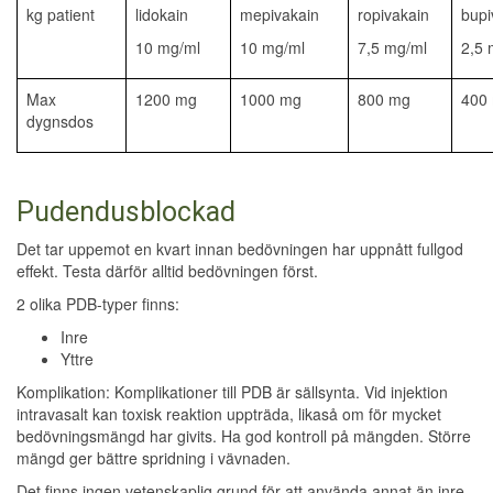
kg patient
lidokain
mepivakain
ropivakain
bupi
10 mg/ml
10 mg/ml
7,5 mg/ml
2,5 
Max
1200 mg
1000 mg
800 mg
400
dygnsdos
Pudendusblockad
Det tar uppemot en kvart innan bedövningen har uppnått fullgod
effekt. Testa därför alltid bedövningen först.
2 olika PDB-typer finns:
Inre
Yttre
Komplikation: Komplikationer till PDB är sällsynta. Vid injektion
intravasalt kan toxisk reaktion uppträda, likaså om för mycket
bedövningsmängd har givits. Ha god kontroll på mängden. Större
mängd ger bättre spridning i vävnaden.
Det finns ingen vetenskaplig grund för att använda annat än inre