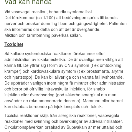
Vad kan hända
Vid vasovagal reaktion, behandla symtomatiskt.
Det förekommer (ca 1/100) att bedövningen sprids till benets
nerver och orsakar domning i ben och gångsvårigheter. Patienten
ska informeras om detta och att det är övergående.
Miktion och tarmtömning påverkas sällan.
Toxicitet
Så kallade systemtoxiska reaktioner förekommer efter
administration av lokalanestetika. De är ovanliga men viktiga att
känna till. De yttrar sig i form av CNS-symtom (t ex omtöckning,
kramper) och kardiovaskulära symtom (t ex bröstsmärta, arytmi
och hjärtstopp). De kan bli allvarliga och i värsta fall livshotande.
De uppträder vanligen inom några få minuter efter administration
och beror på ofrivillig intravaskulär injektion, för snabb
injektion eller överdosering (god säkerhetsmarginal om man
använder de rekommenderade doserna). Mamman eller barnet
kan drabbas beroende på injektionsplats och -teknik.
Toxiska reaktioner skiljs från allergiska reaktioner, vasovagala
reaktioner med svimning och biverkningar av adrenalintillsatser.
Cirkulationspåverkan orsakad av Bupivakain är mer uttalad och