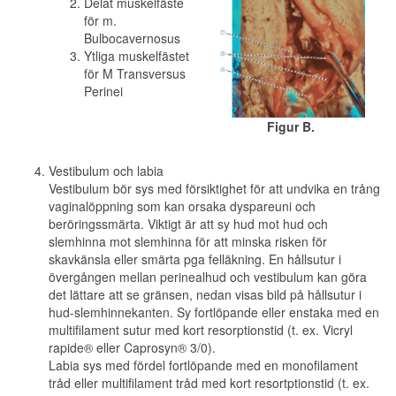
Delat muskelfäste
för m.
Bulbocavernosus
Ytliga muskelfästet
för M Transversus
Perinei
Figur B.
Vestibulum och labia
Vestibulum bör sys med försiktighet för att undvika en trång
vaginalöppning som kan orsaka dyspareuni och
beröringssmärta. Viktigt är att sy hud mot hud och
slemhinna mot slemhinna för att minska risken för
skavkänsla eller smärta pga felläkning. En hållsutur i
övergången mellan perinealhud och vestibulum kan göra
det lättare att se gränsen, nedan visas bild på hållsutur i
hud-slemhinnekanten. Sy fortlöpande eller enstaka med en
multifilament sutur med kort resorptionstid (t. ex. Vicryl
rapide® eller Caprosyn® 3/0).
Labia sys med fördel fortlöpande med en monofilament
tråd eller multifilament tråd med kort resortptionstid (t. ex.