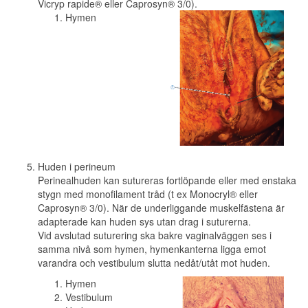
Vicryp rapide® eller Caprosyn® 3/0).
Hymen
Huden i perineum
Perinealhuden kan sutureras fortlöpande eller med enstaka
stygn med monofilament tråd (t ex Monocryl® eller
Caprosyn® 3/0). När de underliggande muskelfästena är
adapterade kan huden sys utan drag i suturerna.
Vid avslutad suturering ska bakre vaginalväggen ses i
samma nivå som hymen, hymenkanterna ligga emot
varandra och vestibulum slutta nedåt/utåt mot huden.
Hymen
Vestibulum