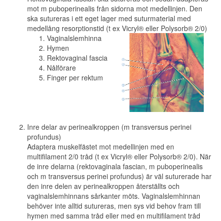
mot m puboperinealis från sidorna mot medellinjen. Den
ska sutureras i ett eget lager med suturmaterial med
medellång resorptionstid (t ex Vicryl® eller Polysorb® 2/0)
Vaginalslemhinna
Hymen
Rektovaginal fascia
Nålförare
Finger per rektum
Inre delar av perinealkroppen (m transversus perinei
profundus)
Adaptera muskelfästet mot medellinjen med en
multifilament 2/0 tråd (t ex Vicryl® eller Polysorb® 2/0). När
de inre delarna (rektovaginala fascian, m puboperinealis
och m transversus perinei profundus) är väl suturerade har
den inre delen av perinealkroppen återställts och
vaginalslemhinnans sårkanter möts. Vaginalslemhinnan
behöver inte alltid sutureras, men sys vid behov fram till
hymen med samma tråd eller med en multifilament tråd