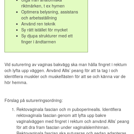
riktmärken, t ex hymen
Optimera belysning, assistans
och arbetsställning
Använd ren teknik
Sy rätt istället för mycket
Sy djupa strukturer med ett
finger i ändtarmen
Vid suturering av vaginas bakvägg ska man hålla fingret i rektum
och lyfta upp väggen. Använd Allis’ peang för att ta tag i och
identifiera muskler och muskelfästen för att se och känna var de
hör hemma.
Förslag på sutureringsordning:
Rektovaginala fascian och m puboperinealis. Identifiera
rektovaginala fascian genom att lyfta upp bakre
vaginalväggen med fingret i rektum och använd Allis’ peang
för att dra fram fascian under vaginalslemhinnan.
Rektovaginala fascian ska sutureras och sedan adapteras