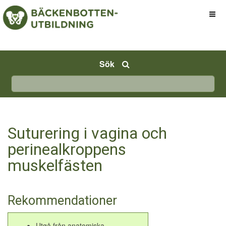
Sök
Suturering i vagina och
perinealkroppens
muskelfästen
Rekommendationer
Utgå från anatomiska