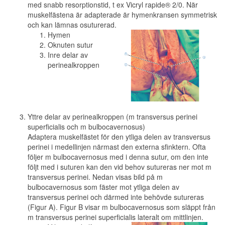
med snabb resorptionstid, t ex Vicryl rapide® 2/0. När
muskelfästena är adapterade är hymenkransen symmetrisk
och kan lämnas osuturerad.
Hymen
Oknuten sutur
Inre delar av
perinealkroppen
Yttre delar av perinealkroppen (m transversus perinei
superficialis och m bulbocavernosus)
Adaptera muskelfästet för den ytliga delen av transversus
perinei i medellinjen närmast den externa sfinktern. Ofta
följer m bulbocavernosus med i denna sutur, om den inte
följt med i suturen kan den vid behov sutureras ner mot m
transversus perinei. Nedan visas bild på m
bulbocavernosus som fäster mot ytliga delen av
transversus perinei och därmed inte behövde sutureras
(Figur A). Figur B visar m bulbocavernosus som släppt från
m transversus perinei superficialis lateralt om mittlinjen.