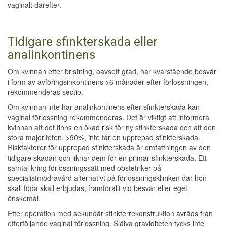
vaginalt därefter.
Tidigare sfinkterskada eller
analinkontinens
Om kvinnan efter bristning, oavsett grad, har kvarstående besvär
i form av avföringsinkontinens >6 månader efter förlossningen,
rekommenderas sectio.
Om kvinnan inte har analinkontinens efter sfinkterskada kan
vaginal förlossning rekommenderas. Det är viktigt att informera
kvinnan att det finns en ökad risk för ny sfinkterskada och att den
stora majoriteten, >90%, inte får en upprepad sfinkterskada.
Riskfaktorer för upprepad sfinkterskada är omfattningen av den
tidigare skadan och liknar dem för en primär sfinkterskada. Ett
samtal kring förlossningssätt med obstetriker på
specialistmödravård alternativt på förlossningskliniken där hon
skall föda skall erbjudas, framförallt vid besvär eller eget
önskemål.
Efter operation med sekundär sfinkterrekonstruktion avråds från
efterföljande vaginal förlossning. Själva graviditeten tycks inte