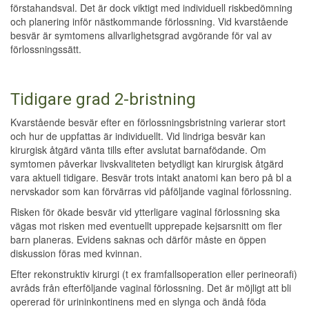
förstahandsval. Det är dock viktigt med individuell riskbedömning
och planering inför nästkommande förlossning. Vid kvarstående
besvär är symtomens allvarlighetsgrad avgörande för val av
förlossningssätt.
Tidigare grad 2-bristning
Kvarstående besvär efter en förlossningsbristning varierar stort
och hur de uppfattas är individuellt. Vid lindriga besvär kan
kirurgisk åtgärd vänta tills efter avslutat barnafödande. Om
symtomen påverkar livskvaliteten betydligt kan kirurgisk åtgärd
vara aktuell tidigare. Besvär trots intakt anatomi kan bero på bl a
nervskador som kan förvärras vid påföljande vaginal förlossning.
Risken för ökade besvär vid ytterligare vaginal förlossning ska
vägas mot risken med eventuellt upprepade kejsarsnitt om fler
barn planeras. Evidens saknas och därför måste en öppen
diskussion föras med kvinnan.
Efter rekonstruktiv kirurgi (t ex framfallsoperation eller perineorafi)
avråds från efterföljande vaginal förlossning. Det är möjligt att bli
opererad för urininkontinens med en slynga och ändå föda