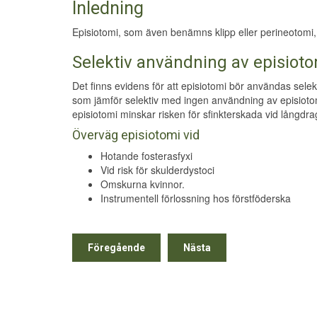
Inledning
Episiotomi, som även benämns klipp eller perineotomi,
Selektiv användning av episiot
Det finns evidens för att episiotomi bör användas selekti
som jämför selektiv med ingen användning av episiotomi
episiotomi minskar risken för sfinkterskada vid långdrag
Överväg episiotomi vid
Hotande fosterasfyxi
Vid risk för skulderdystoci
Omskurna kvinnor.
Instrumentell förlossning hos förstföderska
Föregående
Nästa