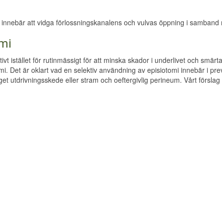
 innebär att vidga förlossningskanalens och vulvas öppning i samband 
omi
vt istället för rutinmässigt för att minska skador i underlivet och smärta
. Det är oklart vad en selektiv användning av episiotomi innebär i prev
et utdrivningsskede eller stram och oeftergivlig perineum. Vårt förslag 