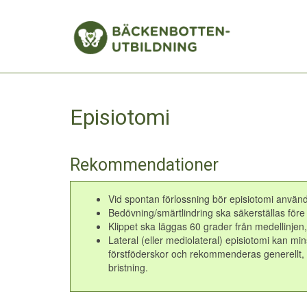
Episiotomi
Rekommendationer
Vid spontan förlossning bör episiotomi använd
Bedövning/smärtlindring ska säkerställas före 
Klippet ska läggas 60 grader från medellinjen, l
Lateral (eller mediolateral) episiotomi kan mi
förstföderskor och rekommenderas generellt, sä
bristning
.