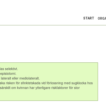
START
ORGA
as selektivt.
episiotomi.
ateralt eller mediolateralt.
nska risken för sfinktetskada vid förlossning med sugklocka hos
rskilt om kvinnan har ytterligare riskfaktorer för stor